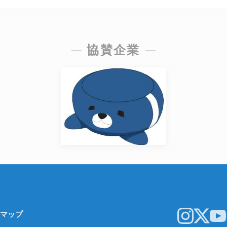
協賛企業
マップ